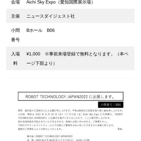
会場
Aichi Sky Expo（愛知国際展示場）
主催
ニュースダイジェスト社
小間
Bホール B06
番号
入場
¥1,000 ※事前来場登録で無料となります。（本ペ
料
ージ下部より）