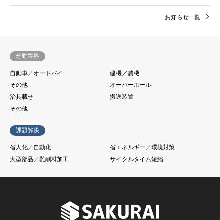
お知らせ一覧
分野業界
自動車／オートバイ
建機／農機
その他
オーバーホール
治具載せ
搬送装置
その他
課題解決
省人化／自動化
省エネルギー／環境対策
大型部品／難削材加工
サイクルタイム短縮