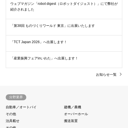
ウェブマガジン「robot digest（ロボットダイジェスト）」にて弊社が
紹介されました
「第38回 ものづくりワールド 東京」に出展いたします
「TCT Japan 2026」へ出展します！
「産業振興フェアinいわた」へ出展します！
お知らせ一覧
分野業界
自動車／オートバイ
建機／農機
その他
オーバーホール
治具載せ
搬送装置
その他