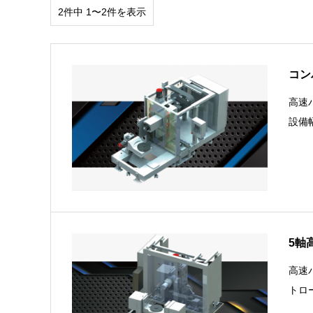
2件中 1〜2件を表示
コン
高速
設備幅
5軸高
高速
トロ