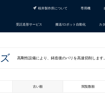
桜井製作所について
専用機
受託造形サービス
搬送/ロボット自動化
カ
ーズ
高剛性設備により、鋳造後のバリを高速切削します
古い順
閲覧数順