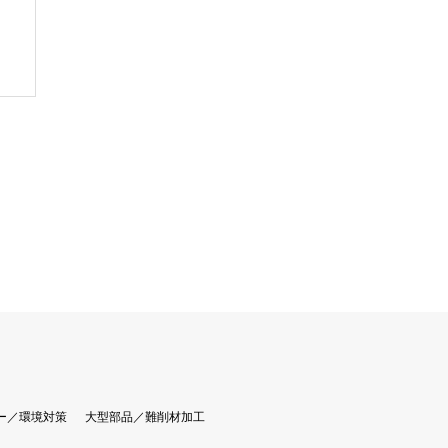
ー／環境対策
大型部品／難削材加工