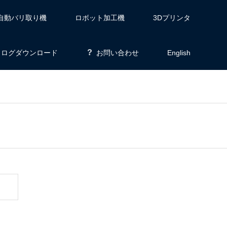
自動バリ取り機
ロボット加工機
3Dプリンタ
タログダウンロード
お問い合わせ
English
。