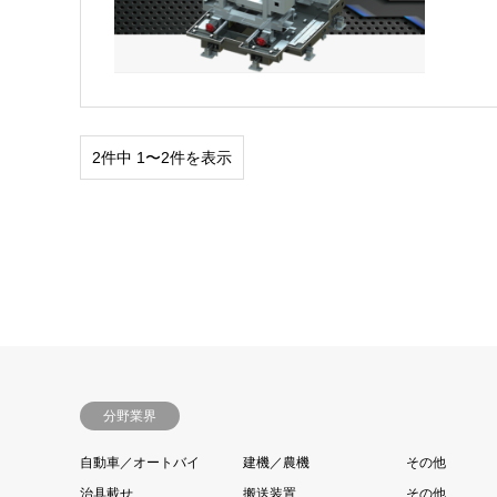
2件中 1〜2件を表示
分野業界
自動車／オートバイ
建機／農機
その他
治具載せ
搬送装置
その他